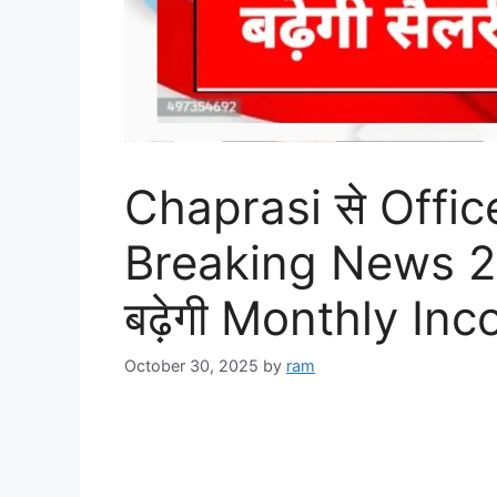
Chaprasi से Offic
Breaking News 202
बढ़ेगी Monthly In
October 30, 2025
by
ram