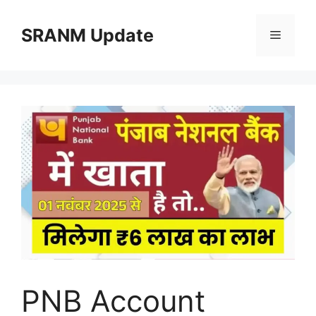
Skip
to
SRANM Update
Menu
content
PNB Account